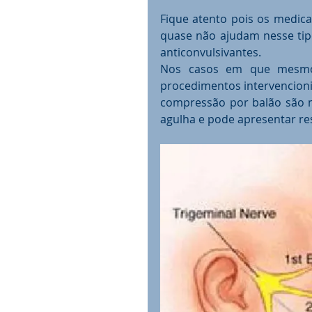
Fique atento pois os medic
quase não ajudam nesse tipo
anticonvulsivantes.  
Nos casos em que mesmo 
procedimentos intervencioni
compressão por balão são 
agulha e pode apresentar res