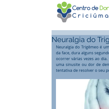
Neuralgia do Tri
Neuralgia do Trigêmeo é um
da face, dura alguns segund
ocorrer várias vezes ao dia
uma sinusite ou dor de den
tentativa de resolver o seu 