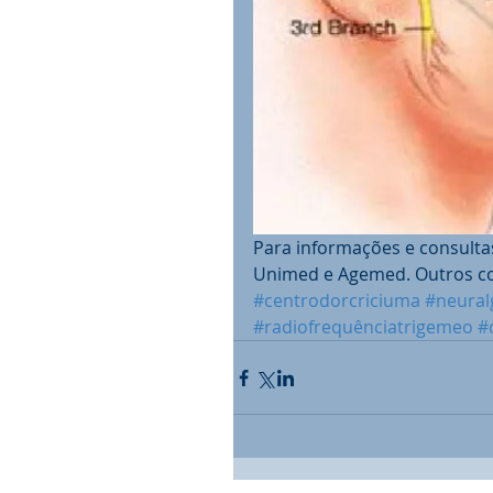
Para informações e consultas
Unimed e Agemed. Outros co
#centrodorcriciuma
#neural
#radiofrequênciatrigemeo
#