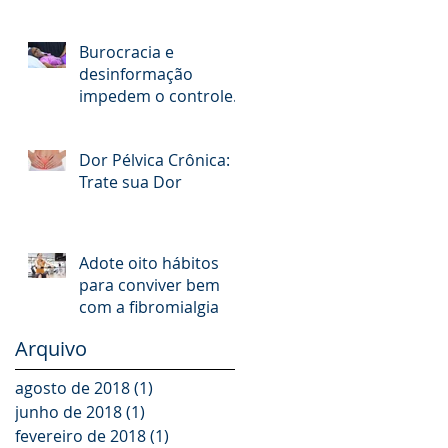
Cefaléia Tensional
Burocracia e
desinformação
impedem o controle
da dor
Dor Pélvica Crônica:
Trate sua Dor
Adote oito hábitos
para conviver bem
com a fibromialgia
Arquivo
agosto de 2018
(1)
1 post
junho de 2018
(1)
1 post
fevereiro de 2018
(1)
1 post