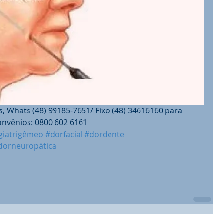
, Whats (48) 99185-7651/ Fixo (48) 34616160 para 
nvênios: 0800 602 6161
giatrigêmeo
#dorfacial
#dordente
dorneuropática