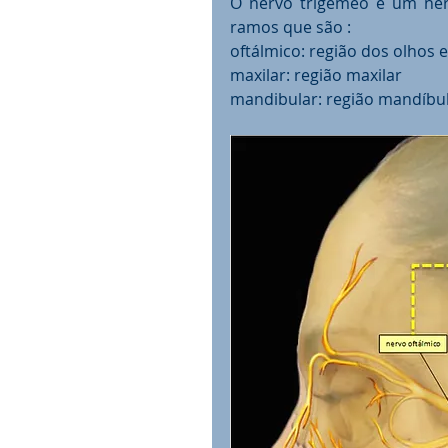
O nervo trigêmeo é um ner
ramos que são :
oftálmico: região dos olhos e
maxilar: região maxilar
mandibular: região mandíbu