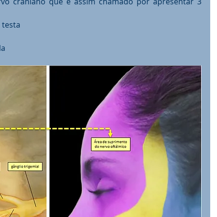
vo craniano que é assim chamado por apresentar 3 
 testa
la