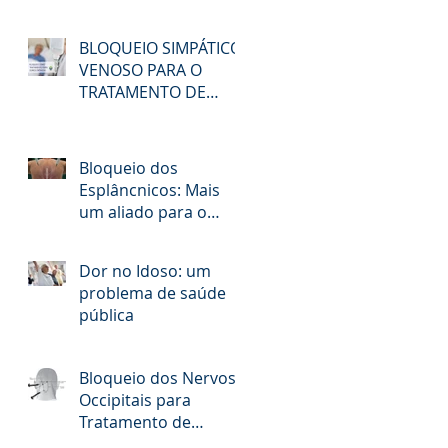
BLOQUEIO SIMPÁTICO
VENOSO PARA O
TRATAMENTO DE
DORES CRÔNICAS
Bloqueio dos
Esplâncnicos: Mais
um aliado para o
alívio da Dor no
Câncer
Dor no Idoso: um
problema de saúde
pública
Bloqueio dos Nervos
Occipitais para
Tratamento de
Cefaléia Tensional