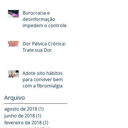
Burocracia e
desinformação
impedem o controle
da dor
Dor Pélvica Crônica:
Trate sua Dor
Adote oito hábitos
para conviver bem
com a fibromialgia
Arquivo
agosto de 2018
(1)
1 post
junho de 2018
(1)
1 post
fevereiro de 2018
(1)
1 post