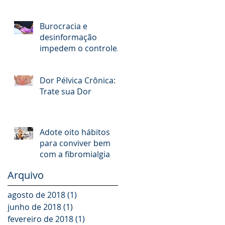
Cefaléia Tensional
Burocracia e
desinformação
impedem o controle
da dor
Dor Pélvica Crônica:
Trate sua Dor
Adote oito hábitos
para conviver bem
com a fibromialgia
Arquivo
agosto de 2018
(1)
1 post
junho de 2018
(1)
1 post
fevereiro de 2018
(1)
1 post