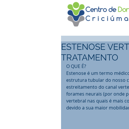
ESTENOSE VERT
TRATAMENTO
O QUE É? 
Estenose é um termo médico
estrutura tubular do nosso c
estreitamento do canal verte
forames neurais (por onde pa
vertebral nas quais é mais c
devido a sua maior mobilidad