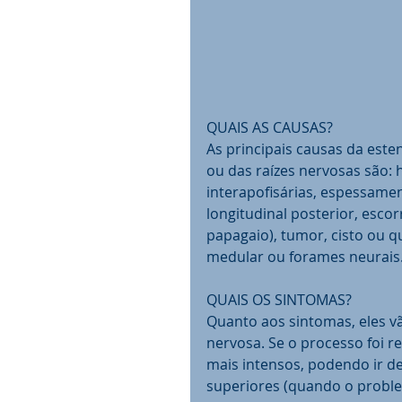
QUAIS AS CAUSAS? 
As principais causas da est
ou das raízes nervosas são: h
interapofisárias, espessamen
longitudinal posterior, escor
papagaio), tumor, cisto ou 
medular ou forames neurais.
QUAIS OS SINTOMAS? 
Quanto aos sintomas, eles v
nervosa. Se o processo foi 
mais intensos, podendo ir d
superiores (quando o proble