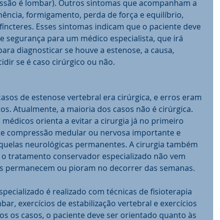
essão é lombar). Outros sintomas que acompanham a 
ência, formigamento, perda de força e equilíbrio, 
sfíncteres. Esses sintomas indicam que o paciente deve 
e segurança para um médico especialista, que irá 
para diagnosticar se houve a estenose, a causa, 
idir se é caso cirúrgico ou não. 
asos de estenose vertebral era cirúrgica, e erros eram 
. Atualmente, a maioria dos casos não é cirúrgica. 
édicos orienta a evitar a cirurgia já no primeiro 
ste compressão medular ou nervosa importante e 
equelas neurológicas permanentes. A cirurgia também 
 o tratamento conservador especializado não vem 
mas permanecem ou pioram no decorrer das semanas. 
ecializado é realizado com técnicas de fisioterapia 
bar, exercícios de estabilização vertebral e exercícios 
os os casos, o paciente deve ser orientado quanto às 