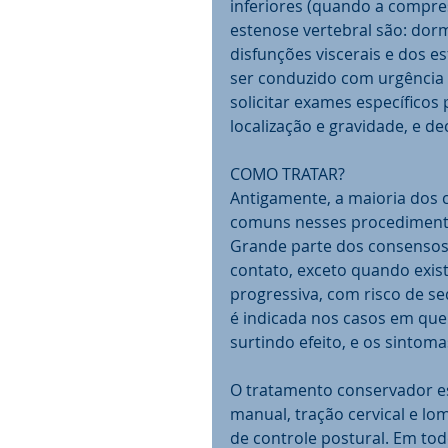
inferiores (quando a compr
estenose vertebral são: dorm
disfunções viscerais e dos e
ser conduzido com urgência 
solicitar exames específicos 
localização e gravidade, e dec
COMO TRATAR? 
Antigamente, a maioria dos c
comuns nesses procedimentos
Grande parte dos consensos m
contato, exceto quando exi
progressiva, com risco de s
é indicada nos casos em que
surtindo efeito, e os sinto
O tratamento conservador esp
manual, tração cervical e lom
de controle postural. Em tod