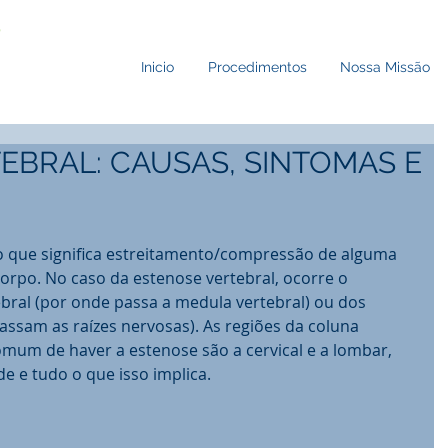
Inicio
Procedimentos
Nossa Missão
EBRAL: CAUSAS, SINTOMAS E
 que significa estreitamento/compressão de alguma 
orpo. No caso da estenose vertebral, ocorre o 
bral (por onde passa a medula vertebral) ou dos 
ssam as raízes nervosas). As regiões da coluna 
omum de haver a estenose são a cervical e a lombar, 
e e tudo o que isso implica. 