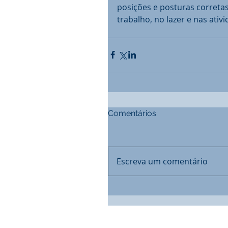
posições e posturas corretas 
trabalho, no lazer e nas ativ
Comentários
Escreva um comentário